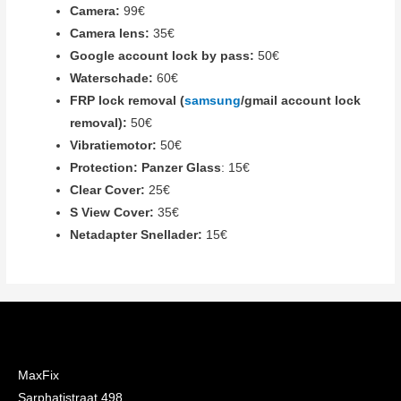
Camera:
99€
Camera lens:
35€
Google account lock by pass:
50€
Waterschade:
60€
FRP lock removal (
samsung
/gmail account lock
removal):
50€
Vibratiemotor:
50€
Protection:
Panzer Glass
:
15€
Clear Cover:
25€
S View Cover:
35€
Netadapter Snellader:
15€
MaxFix
Sarphatistraat 498