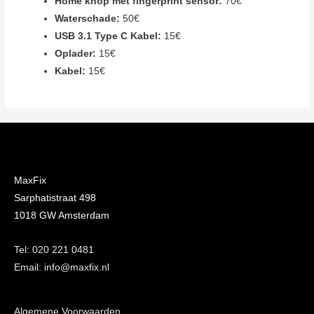
Home knop met fingerprint sensor:
70€
Waterschade:
50€
USB 3.1 Type C Kabel:
15€
Oplader:
15€
Kabel:
15€
MaxFix
Sarphatistraat 498
1018 GW Amsterdam
Tel: 020 221 0481
Email: info@maxfix.nl
Algemene Voorwaarden