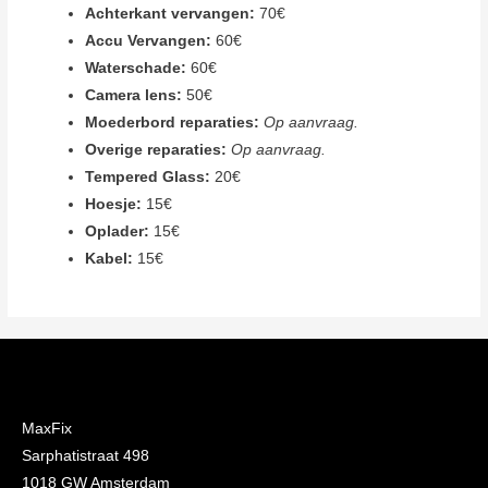
Achterkant vervangen:
70€
Accu Vervangen:
60€
Waterschade:
60€
Camera lens:
50€
Moederbord reparaties:
Op aanvraag.
Overige reparaties:
Op aanvraag.
Tempered Glass:
20€
Hoesje:
15€
Oplader:
15€
Kabel:
15€
MaxFix
Sarphatistraat 498
1018 GW Amsterdam