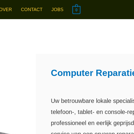
OVER
CONTACT
JOBS
0
Computer Reparati
Uw betrouwbare lokale speciali
telefoon-, tablet- en console-re
professioneel en eerlijk geprijs
service van een ervaren repara