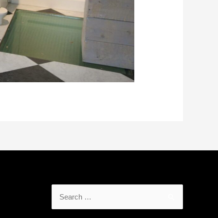
Search
for: