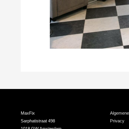
MaxFix
Algemene
Sarphatistraat 498
Privacy
1018 GW Amsterdam