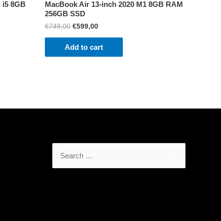
l i5 8GB
MacBook Air 13-inch 2020 M1 8GB RAM
256GB SSD
Original
Current
€
749,00
€
599,00
price
price
was:
is:
Add to cart
€749,00.
€599,00.
Search
for: