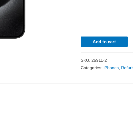
iPhone
Add to cart
15
quantity
SKU:
25911-2
Categories:
iPhones
,
Refur