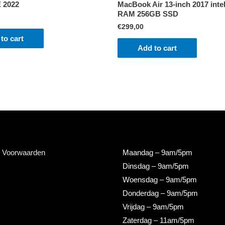
 2022
MacBook Air 13-inch 2017 inte
RAM 256GB SSD
€
299,00
to cart
Add to cart
 Voorwaarden
Maandag
– 9am/5pm
Dinsdag
– 9am/5pm
Woensdag
– 9am/5pm
Donderdag
– 9am/5pm
Vrijdag
– 9am/5pm
Zaterdag
– 11am/5pm