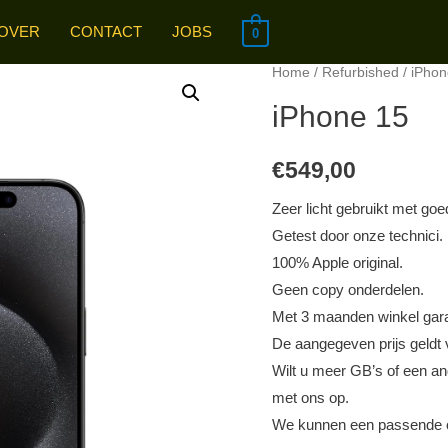
OVER
CONTACT
JOBS
0
Home
/
Refurbished
/
iPhon
iPhone 15
€
549,00
Zeer licht gebruikt met goed
Getest door onze technici.
100% Apple original.
Geen copy onderdelen.
Met 3 maanden winkel gara
De aangegeven prijs geldt
Wilt u meer GB’s of een an
met ons op.
We kunnen een passende op