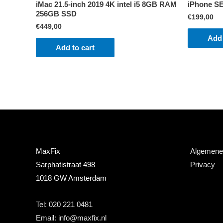
iMac 21.5-inch 2019 4K intel i5 8GB RAM
iPhone SE
256GB SSD
€
199,00
€
449,00
Add 
Add to cart
MaxFix
Algemene
Sarphatistraat 498
Privacy
1018 GW Amsterdam
Tel: 020 221 0481
Email: info@maxfix.nl