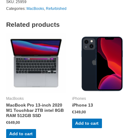
SKU:
25959
inch
Categories:
MacBooks
,
Refurbished
2020
Touchbar
Related products
4TB
intel
i5
16GB
RAM
512GB
SSD
quantity
MacBooks
iPhones
MacBook Pro 13-inch 2020
iPhone 13
M1 Touchbar 2TB intel 8GB
€
349,00
RAM 512GB SSD
€
649,00
Add to cart
Add to cart