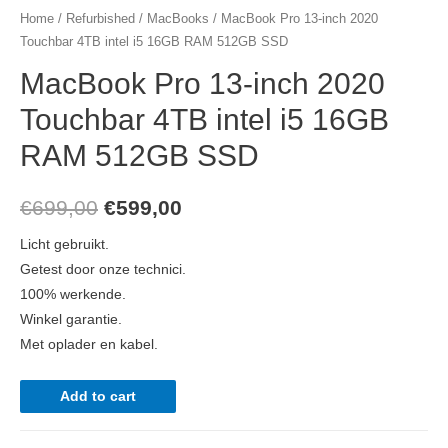
Home
/
Refurbished
/
MacBooks
/ MacBook Pro 13-inch 2020
Touchbar 4TB intel i5 16GB RAM 512GB SSD
MacBook Pro 13-inch 2020
Touchbar 4TB intel i5 16GB
RAM 512GB SSD
Original
Current
€
699,00
€
599,00
price
price
Licht gebruikt.
Getest door onze technici.
was:
is:
100% werkende.
€699,00.
€599,00.
Winkel garantie.
Met oplader en kabel.
MacBook
Add to cart
Pro
13-