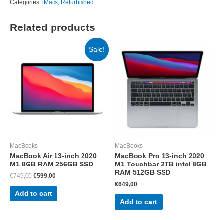
Categories:
iMacs
,
Refurbished
4K
intel
Related products
i5
8GB
Sale!
RAM
256GB
SSD
quantity
MacBooks
MacBooks
MacBook Air 13-inch 2020
MacBook Pro 13-inch 2020
M1 8GB RAM 256GB SSD
M1 Touchbar 2TB intel 8GB
RAM 512GB SSD
Original
Current
€
749,00
€
599,00
price
price
€
649,00
was:
is:
Add to cart
€749,00.
€599,00.
Add to cart