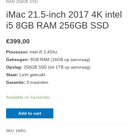
RAM 256GB SSD
iMac 21.5-inch 2017 4K intel
i5 8GB RAM 256GB SSD
€
399,00
Processor:
intel i5 3.4Ghz
Geheugen:
8
GB RAM (16GB op aanvraag)
Opslag:
256
GB SSD (tot 1TB op aanvraag)
Staat:
Licht gebruikt
Garantie:
3 maanden
Available on backorder
iMac
Add to cart
21.5-
inch
SKU:
16051
2017