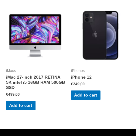
iMacs
iPhones
iMac 27-inch 2017 RETINA
iPhone 12
5K intel i5 16GB RAM 500GB
€
249,00
SSD
€
499,00
Add to cart
Add to cart