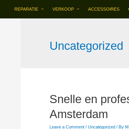
Skip
REPARATIE
VERKOOP
ACCESSOIRES
to
content
Uncategorized
Snelle en profe
Amsterdam
Leave a Comment
/
Uncategorized
/ By
M