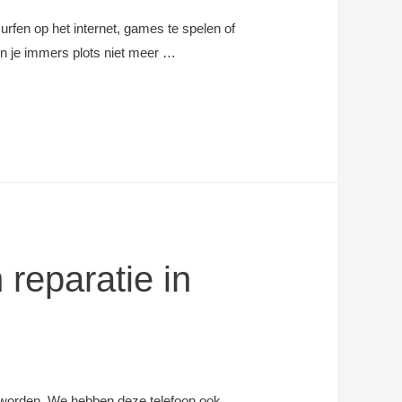
rfen op het internet, games te spelen of
un je immers plots niet meer …
 reparatie in
eworden. We hebben deze telefoon ook