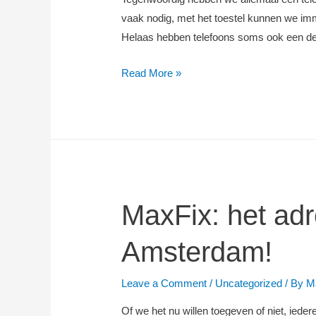
vaak nodig, met het toestel kunnen we imm
Helaas hebben telefoons soms ook een de
Voor
Read More »
een
snelle
en
professionele
telefoon
reparatie
in
MaxFix: het adr
Amsterdam
Amsterdam!
Leave a Comment
/
Uncategorized
/ By
M
Of we het nu willen toegeven of niet, ieder