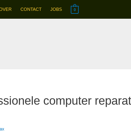
OVER
CONTACT
JOBS
0
ssionele computer reparat
ax