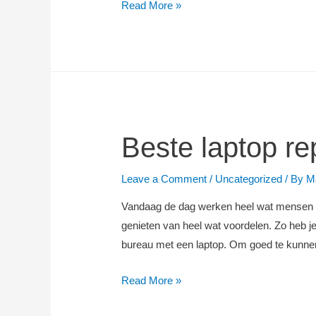
Mac
Read More »
reparatie
Amsterdam
Beste laptop r
Leave a Comment
/
Uncategorized
/ By
M
Vandaag de dag werken heel wat mensen th
genieten van heel wat voordelen. Zo heb 
bureau met een laptop. Om goed te kunn
Beste
Read More »
laptop