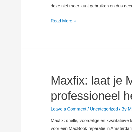
deze niet meer kunt gebruiken en dus gee
MaxFix:
Read More »
het
adres
voor
een
iPhone
reparatie
in
Maxfix: laat j
Amsterdam!
professioneel h
Leave a Comment
/
Uncategorized
/ By
M
Maxfix: snelle, voordelige en kwalitatieve
voor een MacBook reparatie in Amsterdam.