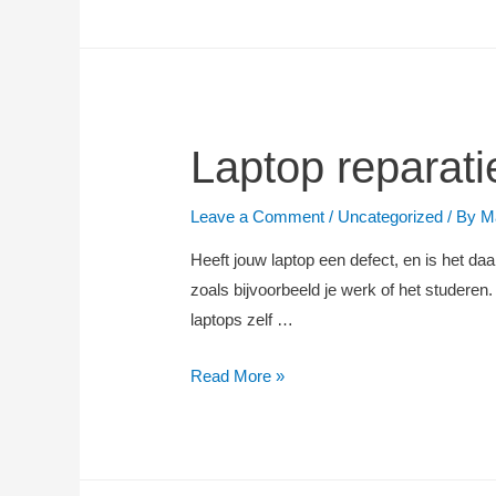
reparatie
Amsterdam
Laptop reparat
Leave a Comment
/
Uncategorized
/ By
M
Heeft jouw laptop een defect, en is het daar
zoals bijvoorbeeld je werk of het studeren
laptops zelf …
Laptop
Read More »
reparatie
Amsterdam