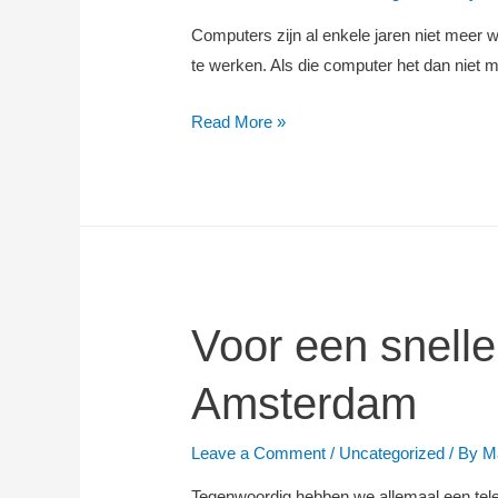
Computers zijn al enkele jaren niet meer 
te werken. Als die computer het dan niet 
Snelle
Read More »
en
professionele
computer
reparatie
in
Amsterdam
Voor een snelle
Amsterdam
Leave a Comment
/
Uncategorized
/ By
M
Tegenwoordig hebben we allemaal een tele