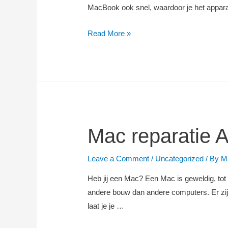
MacBook ook snel, waardoor je het appara
Maxfix:
Read More »
laat
je
MacBook
snel,
goedkoop
en
professioneel
Mac reparatie
herstellen
in
Leave a Comment
/
Uncategorized
/ By
M
Amsterdam.
Heb jij een Mac? Een Mac is geweldig, tot
andere bouw dan andere computers. Er zijn
laat je je …