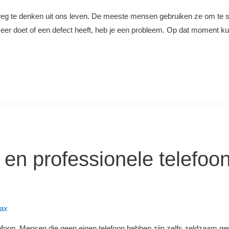
weg te denken uit ons leven. De meeste mensen gebruiken ze om te su
meer doet of een defect heeft, heb je een probleem. Op dat moment k
 en professionele telefoon
ax
foon. Mensen die geen eigen telefoon hebben zijn zelfs zeldzaam g