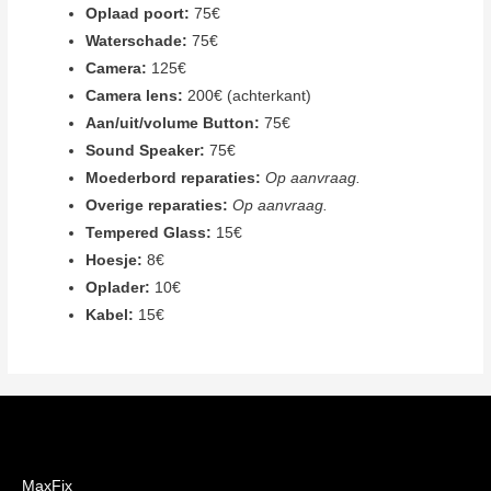
Oplaad poort:
75€
Waterschade:
75€
Camera:
125€
Camera lens:
200€ (achterkant)
Aan/uit/volume Button:
75€
Sound Speaker:
75€
Moederbord reparaties:
Op aanvraag.
Overige reparaties:
Op aanvraag.
Tempered Glass:
15€
Hoesje:
8€
Oplader:
10€
Kabel:
15€
MaxFix