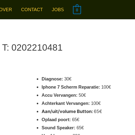
OVER
CONTACT
JOBS
0
| T: 0202210481
Diagnose:
30€
Iphone 7 Scherm Reparatie:
100€
Accu Vervangen:
50€
Achterkant Vervangen:
100€
Aan/uit/volume Button:
65€
Oplaad poort:
65€
Sound Speaker:
65€