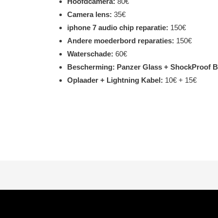
Hoofdcamera:
80€
Camera lens:
35€
iphone 7 audio chip reparatie:
150€
Andere moederbord reparaties:
150€
Waterschade:
60€
Bescherming: Panzer Glass + ShockProof 
Oplaader + Lightning Kabel:
10€ + 15€