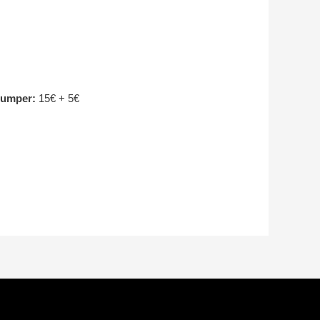
Bumper:
15€ + 5€