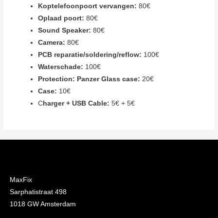
Koptelefoonpoort vervangen:
80€
Oplaad poort:
80€
Sound Speaker:
80€
Camera:
80€
PCB reparatie/soldering/reflow:
100€
Waterschade:
100€
Protection: Panzer Glass case:
20€
Case:
10€
C
harger + USB Cable:
5€ + 5€
MaxFix
Sarphatistraat 498
1018 GW Amsterdam