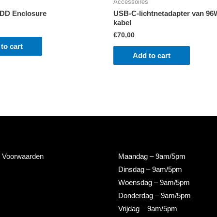
s
Accessoires
HDD Enclosure
USB‑C-lichtnetadapter van 9
kabel
€
70,00
to cart
Add to cart
 Voorwaarden
Maandag
– 9am/5pm
Dinsdag
– 9am/5pm
Woensdag
– 9am/5pm
Donderdag
– 9am/5pm
Vrijdag
– 9am/5pm