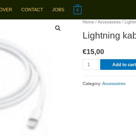
OVER
CONTACT
JOBS
0
Home
/
Accessoires
/ Light
Lightning ka
€
15,00
Lightning
Add to car
kabel
voor
Category:
Accessoires
iphones
quantity