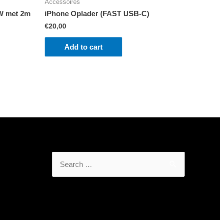
Accessoires
6W met 2m
iPhone Oplader (FAST USB-C)
€
20,00
Add to cart
Search
for: