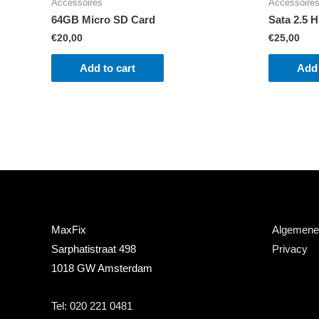
Accessoires
Accessoire
64GB Micro SD Card
Sata 2.5 
€
20,00
€
25,00
Add to cart
Add 
MaxFix
Algemene
Sarphatistraat 498
Privacy
1018 GW Amsterdam
Tel: 020 221 0481