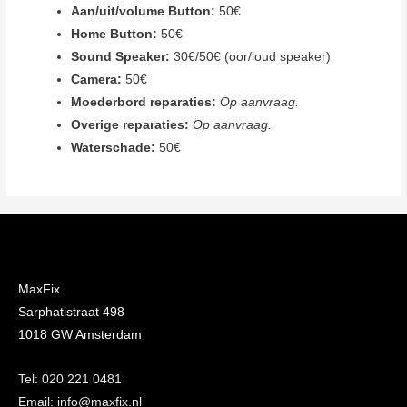
Aan/uit/volume Button:
50€
Home Button:
50€
Sound Speaker:
30€/50€ (oor/loud speaker)
Camera:
50€
Moederbord reparaties:
Op aanvraag.
Overige reparaties:
Op aanvraag.
Waterschade:
50€
MaxFix
Sarphatistraat 498
1018 GW Amsterdam
Tel: 020 221 0481
Email: info@maxfix.nl