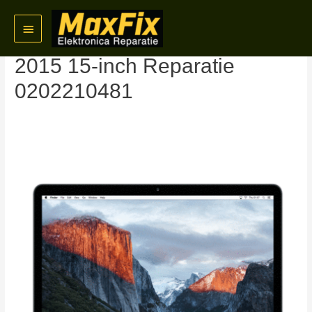
Skip
Main
to
MacBook Pro Retina 2013-
content
Menu
2015 15-inch Reparatie
0202210481