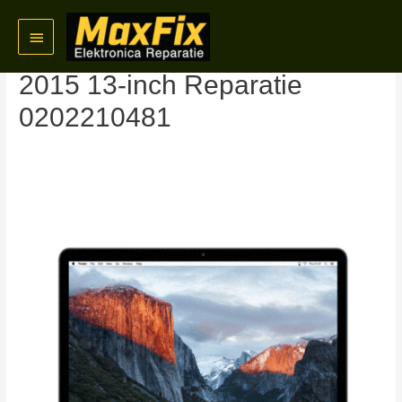
Skip
Main
to
MacBook Pro Retina 2013-
content
Menu
2015 13-inch Reparatie
0202210481