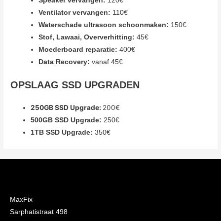
Speaker vervangen:
120€
Ventilator vervangen:
110€
Waterschade ultrasoon schoonmaken:
150€
Stof, Lawaai, Oververhitting:
45€
Moederboard reparatie:
400€
Data Recovery:
vanaf 45€
OPSLAAG SSD UPGRADEN
250GB SSD Upgrade:
200€
500GB SSD Upgrade:
250€
1TB SSD Upgrade:
350€
MaxFix
Sarphatistraat 498